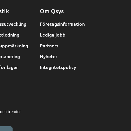
stik
Om Qsys
ssutveckling
Företagsinformation
ktledning
Lediga jobb
uppmärkning
Partners
planering
Nyheter
för lager
Integritetspolicy
 och trender