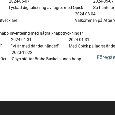
2024-05-07
2024-05-07
Lyckad digitalisering av lagret med Qpick
Så hanterar 
2024-03-04
utvecklare
Välkommen på After W
l snabb inventering med några knapptryckningar
2024-01-31
2024-01-31
”
”Vi är med där det händer!”
Med Qpick på lagret är det
2023-12-22
← Föregå
fter
Qsys stöttar Brahe Baskets unga hopp