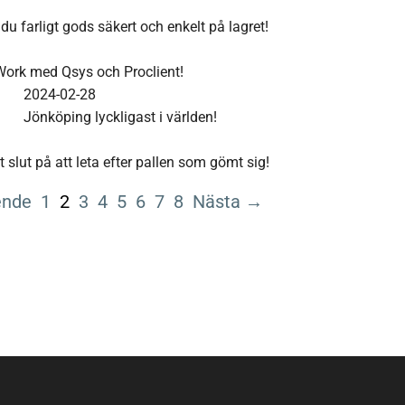
du farligt gods säkert och enkelt på lagret!
ork med Qsys och Proclient!
2024-02-28
Jönköping lyckligast i världen!
 slut på att leta efter pallen som gömt sig!
ende
1
2
3
4
5
6
7
8
Nästa →