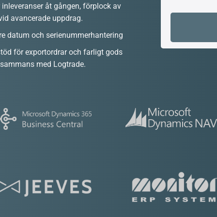
er inleveranser åt gången, förplock av
 vid avancerade uppdrag.
före datum och serienummerhantering
töd för exportordrar och farligt gods
illsammans med Logtrade.