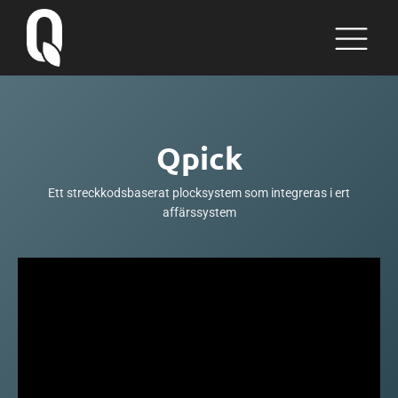
Qpick
Ett streckkodsbaserat plocksystem som integreras i ert
affärssystem