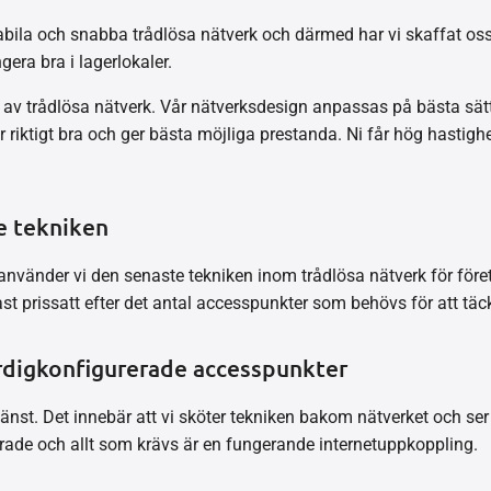
bila och snabba trådlösa nätverk och därmed har vi skaffat oss
era bra i lagerlokaler.
av trådlösa nätverk. Vår nätverksdesign anpassas på bästa sätt e
riktigt bra och ger bästa möjliga prestanda. Ni får hög hastighet
e tekniken
använder vi den senaste tekniken inom trådlösa nätverk för föret
st prissatt efter det antal accesspunkter som behövs för att täck
rdigkonfigurerade accesspunkter
nst. Det innebär att vi sköter tekniken bakom nätverket och ser t
de och allt som krävs är en fungerande internetuppkoppling.