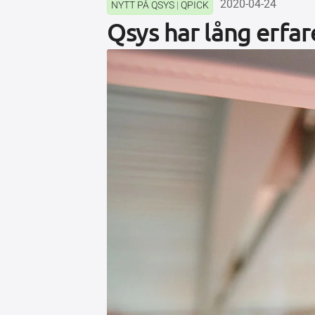
2020-04-24
NYTT PÅ QSYS
|
QPICK
Qsys har lång erfar