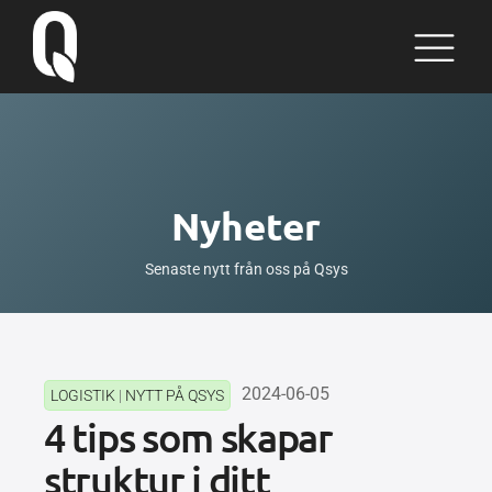
Nyheter
Senaste nytt från oss på Qsys
2024-06-05
LOGISTIK
|
NYTT PÅ QSYS
4 tips som skapar
struktur i ditt