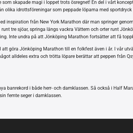
re som skapade magi i loppet trots ösregnet! En del i vårt konc
 från olika idrottsföreningar som peppade löparna med sportdryc
 inspiration från New York Marathon där man springer genom ol
runt tre sjöar, springa längs vackra Vättern och orter runt Jönk
. Inte undra på att Jönköping Marathon fortsätter att få toppb
att göra Jönköping Marathon till en folkfest även i år. I vår utv
något alldeles extra och trötta löpare berättar att peppen från Q
nya banrekord i både herr- och damklassen. Så också i Half Mar
sin femte seger i damklassen.