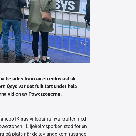
na hejades fram av en entusiastisk
 Qsys var det fullt fart under hela
arna vid en av Powerzonerna.
riebo IK gav vi löparna nya krafter med
Powerzonen i Liljeholmsparken stod för en
ara på plats när de tävlande kom rusande