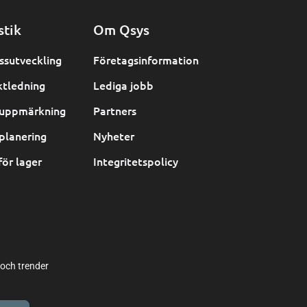
stik
Om Qsys
ssutveckling
Företagsinformation
ktledning
Lediga jobb
uppmärkning
Partners
planering
Nyheter
för lager
Integritetspolicy
 och trender