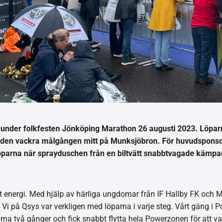
 under folkfesten Jönköping Marathon 26 augusti 2023. Löpar
v den vackra målgången mitt på Munksjöbron. För huvudsponsorn
löparna när sprayduschen från en biltvätt snabbtvagade kämp
energi. Med hjälp av härliga ungdomar från IF Hallby FK och Ma
Vi på Qsys var verkligen med löparna i varje steg. Vårt gäng i 
rna två gånger och fick snabbt flytta hela Powerzonen för att v