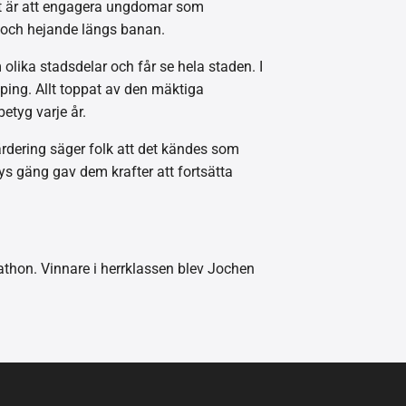
ept är att engagera ungdomar som
k och hejande längs banan.
ika stadsdelar och får se hela staden. I
öping. Allt toppat av den mäktiga
etyg varje år.
ärdering säger folk att det kändes som
sys gäng gav dem krafter att fortsätta
athon. Vinnare i herrklassen blev Jochen