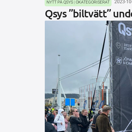
2023-10
NYTT PÅ QSYS
|
OKATEGORISERAT
Qsys ”biltvätt” un