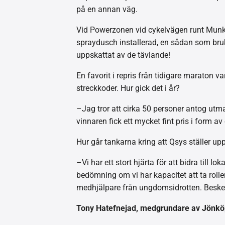
på en annan väg.
Vid Powerzonen vid cykelvägen runt Munks
spraydusch installerad, en sådan som bruk
uppskattat av de tävlande!
En favorit i repris från tidigare maraton v
streckkoder. Hur gick det i år?
–Jag tror att cirka 50 personer antog utm
vinnaren fick ett mycket fint pris i form a
Hur går tankarna kring att Qsys ställer 
–Vi har ett stort hjärta för att bidra till 
bedömning om vi har kapacitet att ta rolle
medhjälpare från ungdomsidrotten. Besk
T
ony Hatefnejad, medgrundare av Jönköp