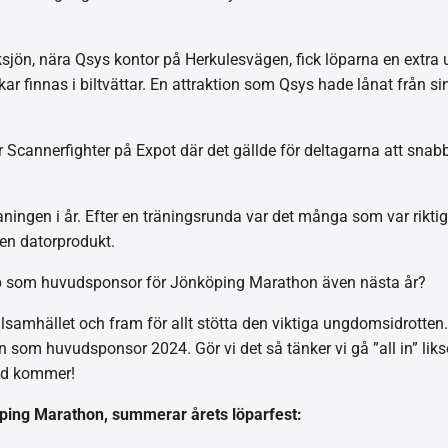
jön, nära Qsys kontor på Herkulesvägen, fick löparna en extra 
ar finnas i biltvättar. En attraktion som Qsys hade lånat från s
ar Scannerfighter på Expot där det gällde för deltagarna att snab
aningen i år. Efter en träningsrunda var det många som var rikti
v en datorprodukt.
upp som huvudsponsor för Jönköping Marathon även nästa år?
lokalsamhället och fram för allt stötta den viktiga ungdomsidrotte
n som huvudsponsor 2024. Gör vi det så tänker vi gå ”all in” lik
ed kommer!
ing Marathon, summerar årets löparfest: