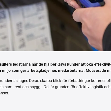
sulters ledstjärna när de hjälper Qsys kunder att öka effektiv
 en miljö som ger arbetsglädje hos medarbetarna. Motiverade män
kundernas lager. Deras skarpa blick för förbättringar kommer ofta t
da samt rent och snyggt. Det är grunden för effektiv logistik oc
nser.