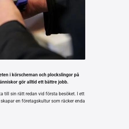
iteten i körscheman och plockslingor på
niskor gör alltid ett bättre jobb.
ill sin rätt redan vid första besöket. I ett
h skapar en företagskultur som räcker enda