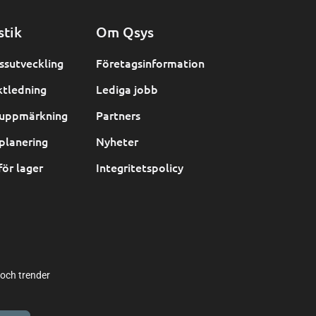
stik
Om Qsys
ssutveckling
Företagsinformation
ktledning
Lediga jobb
uppmärkning
Partners
planering
Nyheter
för lager
Integritetspolicy
 och trender