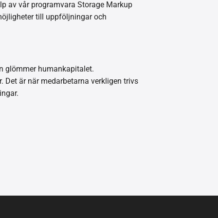
jälp av vår programvara Storage Markup
jligheter till uppföljningar och
an glömmer humankapitalet.
 Det är när medarbetarna verkligen trivs
ingar.