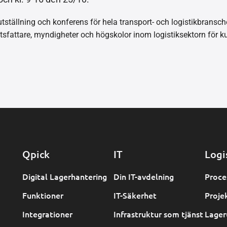
ställning och konferens för hela transport- och logistikbransch
utsfattare, myndigheter och högskolor inom logistiksektorn för k
Qpick
IT
Logi
Digital Lagerhantering
Din IT-avdelning
Proce
Funktioner
IT-Säkerhet
Proje
Integrationer
Infrastruktur som tjänst
Lager