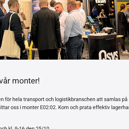
vår monter!
en för hela transport och logistikbranschen att samlas p
 hittar oss i monter E02:02. Kom och prata effektiv lagerh
ch kl. 9-16 den 25/10.