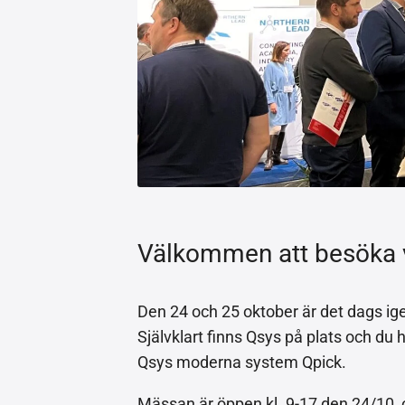
Välkommen att besöka 
Den 24 och 25 oktober är det dags ig
Självklart finns Qsys på plats och du
Qsys moderna system Qpick.
Mässan är öppen kl. 9-17 den 24/10, o